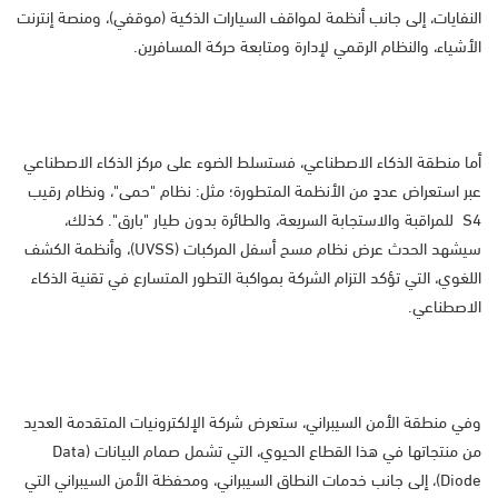
النفايات، إلى جانب أنظمة لمواقف السيارات الذكية (موقفي)، ومنصة إنترنت
الأشياء، والنظام الرقمي لإدارة ومتابعة حركة المسافرين.
أما منطقة الذكاء الاصطناعي، فستسلط الضوء على مركز الذكاء الاصطناعي
عبر استعراض عددٍ من الأنظمة المتطورة؛ مثل: نظام "حمى"، ونظام رقيب
S4 للمراقبة والاستجابة السريعة، والطائرة بدون طيار "بارق". كذلك،
سيشهد الحدث عرض نظام مسح أسفل المركبات (UVSS)، وأنظمة الكشف
اللغوي، التي تؤكد التزام الشركة بمواكبة التطور المتسارع في تقنية الذكاء
الاصطناعي.
وفي منطقة الأمن السيبراني، ستعرض شركة الإلكترونيات المتقدمة العديد
من منتجاتها في هذا القطاع الحيوي، التي تشمل صمام البيانات (Data
Diode)، إلى جانب خدمات النطاق السيبراني، ومحفظة الأمن السيبراني التي