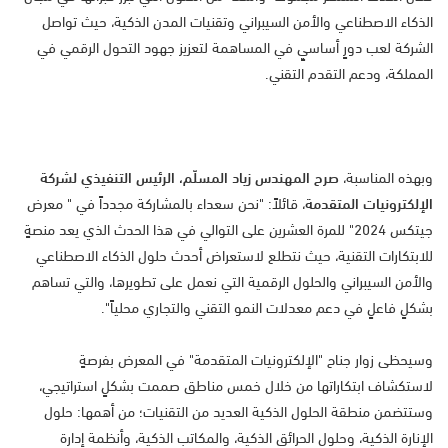
الذكاء الاصطناعي والأمن السيبراني وتقنيات المدن الذكية، حيث تواصل
الشركة لعب دورٍ أساسيٍ في المساهمة لتعزيز جهود التحول الرقمي في
المملكة، ودعم التقدم التقني.
وبهذه المناسبة،
صرح المهندس زياد المسلّم، الرئيس التنفيذي لشركة
الإلكترونيات المتقدمة
، قائلاً: "نحن سعداء بالمشاركة مجدداً في " معرض
جيتكس 2024" للمرة العشرين على التوالي في هذا الحدث الذي يعد منصةٍ
للابتكارات التقنية، حيث نتطلع لاستعراض أحدث حلول الذكاء الاصطناعي
والأمن السيبراني والحلول الرقمية التي نعمل على تطويرها، والتي تساهم
بشكلٍ فاعلٍ في دعم معدلات النمو التقني والتجاري محلياً".
وسيحظى زوار جناح "الإلكترونيات المتقدمة" في المعرض بفرصةٍ
لاستكشاف ابتكاراتها من خلال خمس مناطق صممت بشكلٍ استراتيجي،
وستتضمن منطقة الحلول الذكية العديد من التقنيات؛ من أهمها: حلول
الإنارة الذكية، وحلول الحرائق الذكية، والمكاتب الذكية، وأنظمة إدارة